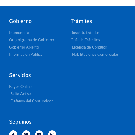
Gobierno
Trámites
Intendencia
Buscá tu trámite
Organigrama de Gobierno
Guía de Trámites
Gobierno Abierto
Licencia de Conducir
Información Pública
Habilitaciones Comerciales
Servicios
Pagos Online
Salta Activa
Defensa del Consumidor
Seguinos