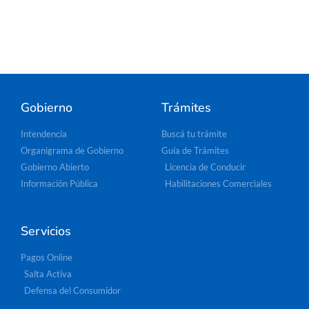
Gobierno
Trámites
Intendencia
Buscá tu trámite
Organigrama de Gobierno
Guía de Trámites
Gobierno Abierto
Licencia de Conducir
Información Pública
Habilitaciones Comerciales
Servicios
Pagos Online
Salta Activa
Defensa del Consumidor