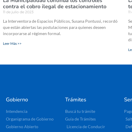
La Municipalidad continúa los controles
L
contra el cobro ilegal de estacionamiento
t
11 de julio de 2023
11
La Interventora de Espacios Públicos, Susana Pontussi, recordó
Se
que están abiertas las postulaciones para quienes deseen
Me
incorporarse al régimen formal.
tu
di
Leer Más >>
Le
Gobierno
Trámites
Ser
Intendencia
Buscá tu trámite
Pag
Organigrama de Gobierno
Guía de Trámites
Sal
Gobierno Abierto
Licencia de Conducir
Def