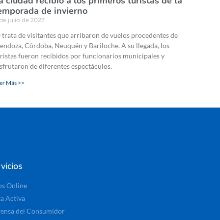
a ciudad recibió a los primeros turistas de la
emporada de invierno
 de julio de 2023
 trata de visitantes que arribaron de vuelos procedentes de
ndoza, Córdoba, Neuquén y Bariloche. A su llegada, los
ristas fueron recibidos por funcionarios municipales y
sfrutaron de diferentes espectáculos.
er Más >>
vicios
os Online
ta Activa
ensa del Consumidor