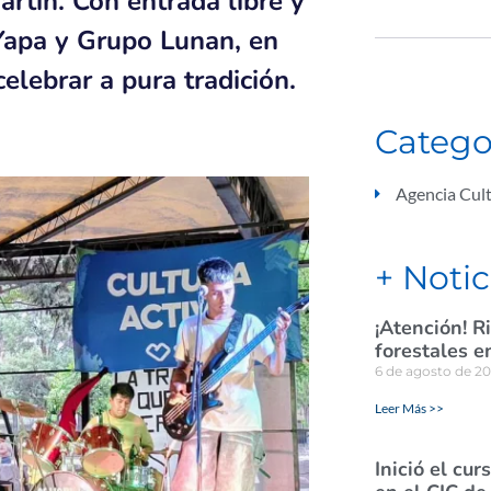
rtín. Con entrada libre y
 Yapa y Grupo Lunan, en
celebrar a pura tradición.
Catego
Agencia Cult
+ Notic
¡Atención! R
forestales e
6 de agosto de 2
Leer Más >>
Inició el cu