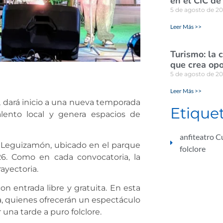
en el CIC de
5 de agosto de 2
Leer Más >>
Turismo: la 
que crea opo
5 de agosto de 2
Leer Más >>
a, dará inicio a una nueva temporada
Etique
alento local y genera espacios de
anfiteatro 
hi’ Leguizamón, ubicado en el parque
folclore
26. Como en cada convocatoria, la
ayectoria.
on entrada libre y gratuita. En esta
a, quienes ofrecerán un espectáculo
 una tarde a puro folclore.