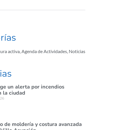
rías
ura activa
,
Agenda de Actividades
,
Noticias
ias
ige un alerta por incendios
n la ciudad
026
rso de moldería y costura avanzada