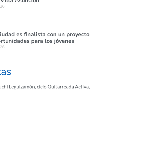
 Villa Asunción
026
ciudad es finalista con un proyecto
rtunidades para los jóvenes
026
tas
Cuchi Leguizamón
,
ciclo Guitarreada Activa
,