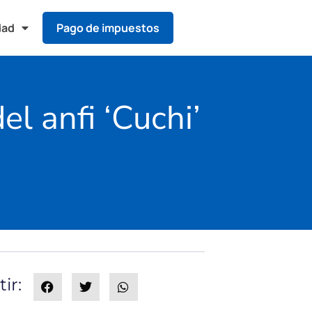
dad
Pago de impuestos
el anfi ‘Cuchi’
ir: