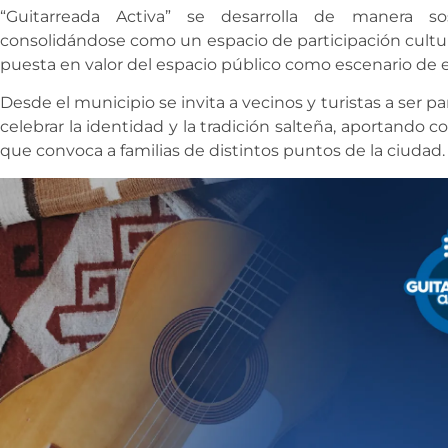
“Guitarreada Activa” se desarrolla de manera s
consolidándose como un espacio de participación cultural,
puesta en valor del espacio público como escenario de ex
Desde el municipio se invita a vecinos y turistas a ser 
celebrar la identidad y la tradición salteña, aportando 
que convoca a familias de distintos puntos de la ciudad.