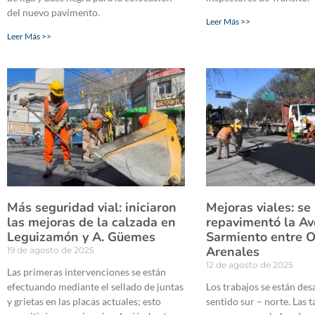
del nuevo pavimento.
Leer Más >>
Leer Más >>
Más seguridad vial: iniciaron
Mejoras viales: se
las mejoras de la calzada en
repavimentó la Av
Leguizamón y A. Güemes
Sarmiento entre O
Arenales
19 de agosto de 2025
12 de agosto de 2025
Las primeras intervenciones se están
efectuando mediante el sellado de juntas
Los trabajos se están des
y grietas en las placas actuales; esto
sentido sur – norte. Las t