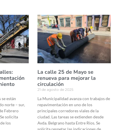
alles:
La calle 25 de Mayo se
imentación
renueva para mejorar la
miento
circulación
21 de agosto de 2025
 se están
La Municipalidad avanza con trabajos de
do norte – sur,
repavimentación en uno de los
de Febrero
principales corredores viales de la
Se solicita
ciudad. Las tareas se extienden desde
 de los
Avda. Belgrano hasta Entre Ríos. Se
solicita respetar las indicaciones de