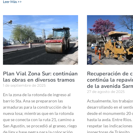
Leer Más >>
Plan Vial Zona Sur: continúan
Recuperación de c
las obras en diversos tramos
continúa la repav
de la avenida Sar
1 de septiembre de 2025
27 de agosto de 2025
En la zona de la rotonda de ingreso al
barrio Sta. Ana se prepararon las
Actualmente, los trabajos
armaduras para la construcción de la
desarrollando en el senti
nueva losa; mientras que en la rotonda
desde el monumento 20 
que se conecta con la ruta 21, camino a
hasta la avda. Entre Ríos. 
San Agustín, se procedió al graneo, riego
respetar las indicaciones
de liga y base negra para la colocación
inspectores de Tránsito.