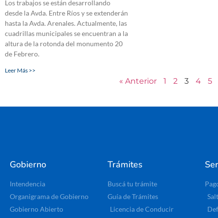
Los trabajos se están desarrollando
desde la Avda. Entre Ríos y se extenderán
hasta la Avda. Arenales. Actualmente, las
cuadrillas municipales se encuentran a la
altura de la rotonda del monumento 20
de Febrero.
Leer Más >>
« Anterior
1
2
3
4
5
Gobierno
Trámites
Ser
Intendencia
Buscá tu trámite
Pag
Organigrama de Gobierno
Guía de Trámites
Sal
Gobierno Abierto
Licencia de Conducir
Def