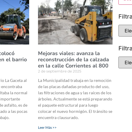
Filtr
Filtr
colocó
Mejoras viales: avanza la
n el barrio
reconstrucción de la calzada
en la calle Corrientes al 800
2 de septiembre de 2025
rio La Gaceta al
La Municipalidad trabaja en la remoción
e encontraba
de las placas dañadas producto del uso,
ultaba la normal
las filtraciones de agua y las raíces de los
s importante
árboles. Actualmente se está preparando
de asfalto, es de
el paquete estructural para luego
tado a las pocas
colocar el nuevo hormigón. El tránsito se
abajo.
encuentra clausurado.
Leer Más >>