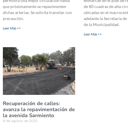
permitirá una mejor circulación hasta
enmarcan en el plan de 
que próximamente se repavimenten
de 80 cuadras de alta cir
dichas arterias. Se solicita transitar con
ubicadas en el macrocent
precaución.
adelante la Secretaría d
de la Municipalidad.
Leer Más >>
Leer Más >>
Recuperación de calles:
avanza la repavimentación de
la avenida Sarmiento
8 de agosto de 2025