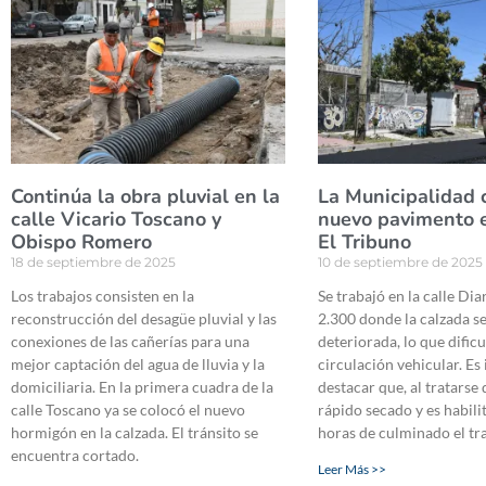
Continúa la obra pluvial en la
La Municipalidad 
calle Vicario Toscano y
nuevo pavimento e
Obispo Romero
El Tribuno
18 de septiembre de 2025
10 de septiembre de 2025
Los trabajos consisten en la
Se trabajó en la calle Dia
reconstrucción del desagüe pluvial y las
2.300 donde la calzada s
conexiones de las cañerías para una
deteriorada, lo que dific
mejor captación del agua de lluvia y la
circulación vehicular. E
domiciliaria. En la primera cuadra de la
destacar que, al tratarse 
calle Toscano ya se colocó el nuevo
rápido secado y es habili
hormigón en la calzada. El tránsito se
horas de culminado el tr
encuentra cortado.
Leer Más >>