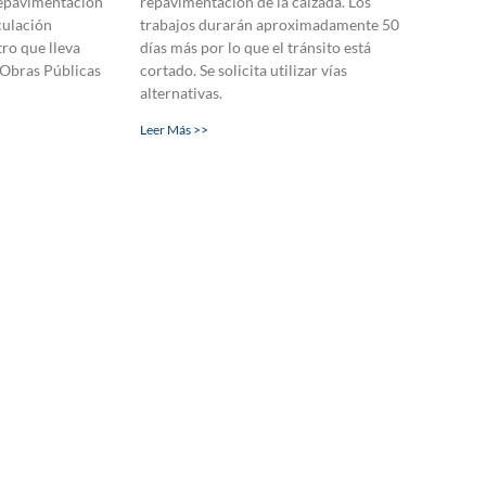
repavimentación
repavimentación de la calzada. Los
culación
trabajos durarán aproximadamente 50
ro que lleva
días más por lo que el tránsito está
e Obras Públicas
cortado. Se solicita utilizar vías
alternativas.
Leer Más >>