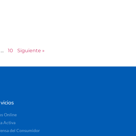
…
10
Siguiente »
vicios
os Online
ta Activa
ensa del Consumidor