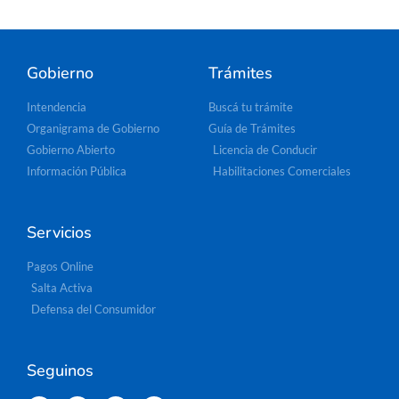
Gobierno
Trámites
Intendencia
Buscá tu trámite
Organigrama de Gobierno
Guía de Trámites
Gobierno Abierto
Licencia de Conducir
Información Pública
Habilitaciones Comerciales
Servicios
Pagos Online
Salta Activa
Defensa del Consumidor
Seguinos