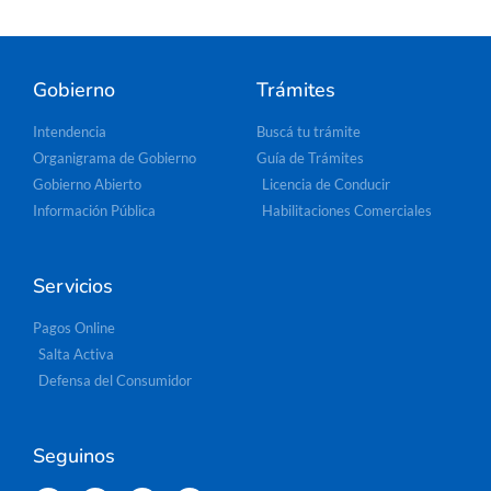
Gobierno
Trámites
Intendencia
Buscá tu trámite
Organigrama de Gobierno
Guía de Trámites
Gobierno Abierto
Licencia de Conducir
Información Pública
Habilitaciones Comerciales
Servicios
Pagos Online
Salta Activa
Defensa del Consumidor
Seguinos