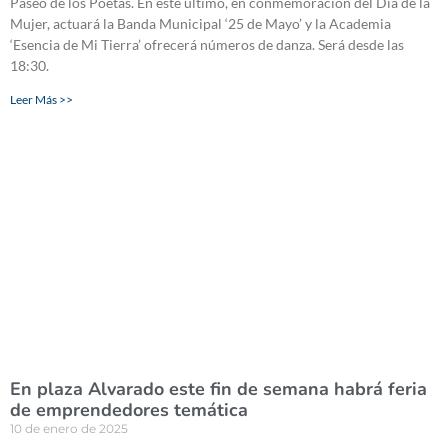
Paseo de los Poetas. En este último, en conmemoración del Día de la
Mujer, actuará la Banda Municipal ‘25 de Mayo’ y la Academia
‘Esencia de Mi Tierra’ ofrecerá números de danza. Será desde las
18:30.
Leer Más >>
En plaza Alvarado este fin de semana habrá feria
de emprendedores temática
10 de enero de 2025