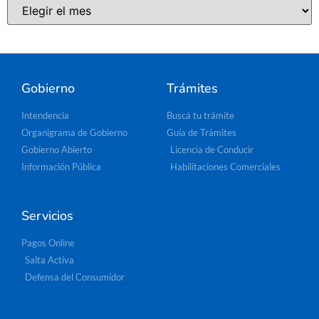
Gobierno
Trámites
Intendencia
Buscá tu trámite
Organigrama de Gobierno
Guía de Trámites
Gobierno Abierto
Licencia de Conducir
Información Pública
Habilitaciones Comerciales
Servicios
Pagos Online
Salta Activa
Defensa del Consumidor