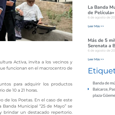
La Banda Mun
de Película»
6 de agosto de 2
Leer Más >>
Más de 5 mil
Serenata a B
6 de agosto de 2
Leer Más >>
ltura Activa, invita a los vecinos y
s que funcionan en el macrocentro de
Etique
Banda de mú
untos para adquirir los productos
Balcarce
,
Pas
io de 10 a 21 horas.
plaza Güem
 de los Poetas. En el caso de este
 la Banda Municipal “25 de Mayo” se
y brindar un destacado repertorio.