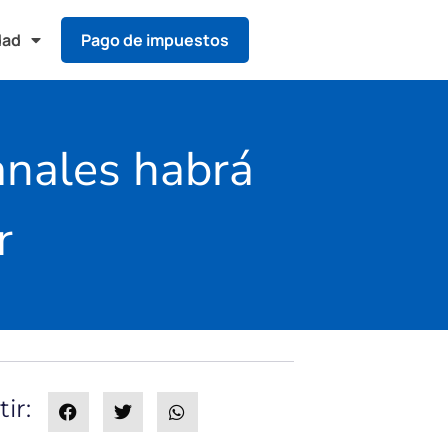
dad
Pago de impuestos
anales habrá
r
ir: