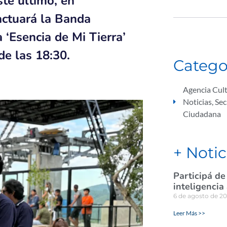
ste último, en
actuará la Banda
 ‘Esencia de Mi Tierra’
e las 18:30.
Catego
Agencia Cult
Noticias
,
Sec
Ciudadana
+ Notic
Participá de
inteligencia
6 de agosto de 2
Leer Más >>