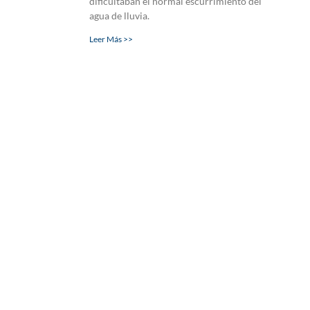
dificultaban el normal escurrimiento del
agua de lluvia.
Leer Más >>