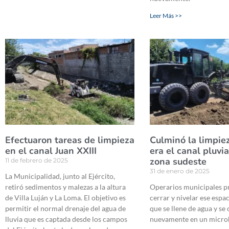
Leer Más >>
Efectuaron tareas de limpieza
Culminó la limpie
en el canal Juan XXIII
era el canal pluvi
zona sudeste
11 de febrero de 2025
31 de enero de 2025
La Municipalidad, junto al Ejército,
retiró sedimentos y malezas a la altura
Operarios municipales p
de Villa Luján y La Loma. El objetivo es
cerrar y nivelar ese espa
permitir el normal drenaje del agua de
que se llene de agua y se
lluvia que es captada desde los campos
nuevamente en un micro