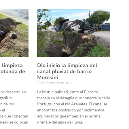
e limpieza
Dio inicio la limpieza del
 Rotonda de
canal pluvial de barrio
Morosini
12 de febrero de 2025
 se desarrollan
La Municipalidad, junto al Ejército,
gadillo
trabaja en el desagüe que conecta la calle
n de los
Portugal con el río Arenales. El canal se
 el
encontraba obstruido por sedimentos
ños que conectan
acumulados que impedían el normal
luego se colocan
drenaje del agua de lluvia.