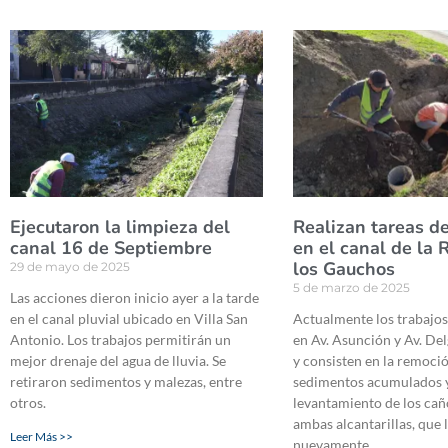
Ejecutaron la limpieza del
Realizan tareas d
canal 16 de Septiembre
en el canal de la
los Gauchos
29 de mayo de 2025
5 de marzo de 2025
Las acciones dieron inicio ayer a la tarde
en el canal pluvial ubicado en Villa San
Actualmente los trabajos
Antonio. Los trabajos permitirán un
en Av. Asunción y Av. Del
mejor drenaje del agua de lluvia. Se
y consisten en la remoció
retiraron sedimentos y malezas, entre
sedimentos acumulados y
otros.
levantamiento de los ca
ambas alcantarillas, que 
Leer Más >>
nuevamente.