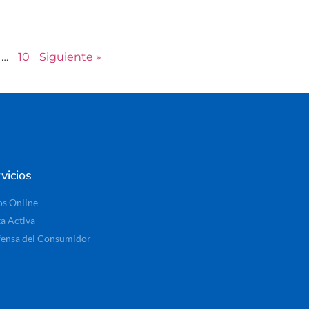
…
10
Siguiente »
vicios
os Online
ta Activa
ensa del Consumidor