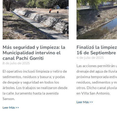
Más seguridad y limpieza: la
Finalizó la limpie
Municipalidad intervino el
16 de Septiembre
canal Pachi Gorriti
4 de julio de 2025
8 de julio de 2025
Las acciones permitirán 
El operativo incluyó limpieza y retiro de
drenaje del agua de lluvi
sedimentos, residuos y basura; y podas
próxima temporada estiva
de despeje y seguridad en todos los
residuos, sedimentos y m
árboles. Los trabajos se realizaron desde
otros. Dicho canal pluvia
la calle Juramento hasta la avenida
en Villa San Antonio.
Sanson.
Leer Más >>
Leer Más >>