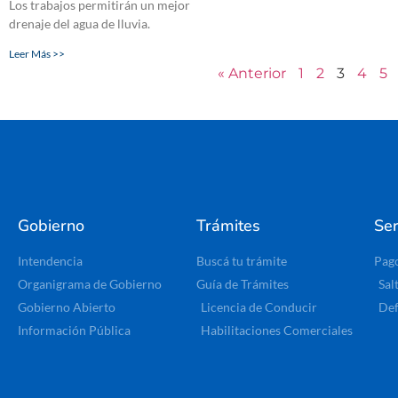
Los trabajos permitirán un mejor
drenaje del agua de lluvia.
Leer Más >>
« Anterior
1
2
3
4
5
Gobierno
Trámites
Ser
Intendencia
Buscá tu trámite
Pag
Organigrama de Gobierno
Guía de Trámites
Sal
Gobierno Abierto
Licencia de Conducir
Def
Información Pública
Habilitaciones Comerciales