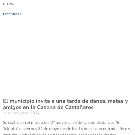
otros.
Leer Más >>
El municipio invita a una tarde de danza, mates y
amigos en la Casona de Castañares
29 de mayo de 2024
Se realiza en el marco del 2° aniversario del grupo de danzas “El
Triunfo”, el viernes 31 de mayo desde las 16 horas con entrada libre y
gratuita. Habrá feria de emprendedores, academias invitadas,