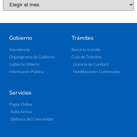
Gobierno
Trámites
Intendencia
Buscá tu trámite
Organigrama de Gobierno
Guía de Trámites
Gobierno Abierto
Licencia de Conducir
Información Pública
Habilitaciones Comerciales
Servicios
Pagos Online
Salta Activa
Defensa del Consumidor