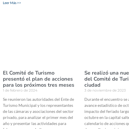
Leer Más >>
El Comité de Turismo
Se realizó una nu
presentó el plan de acciones
del Comité de Tur
para los próximos tres meses
ciudad
1 de febrero de 2024
3 de noviembre de 2023
Se reunieron las autoridades del Ente de
Durante el encuentro se a
Turismo Municipal y los representantes
avance estadístico de oct
de las cámaras y asociaciones del sector
impacto del feriado largo
privado, para analizar el primer mes del
octubre en la capital salt
año y presentar las actividades para
calendario de acciones q