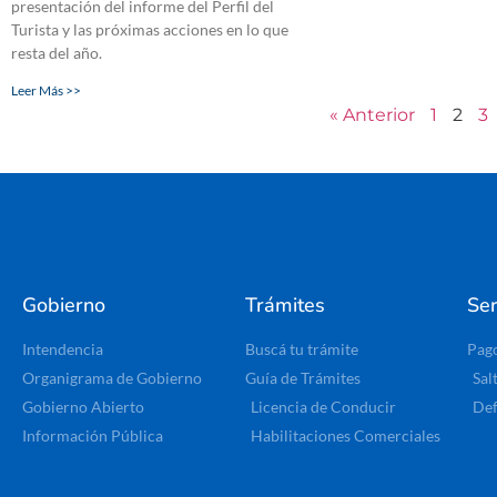
presentación del informe del Perfil del
Turista y las próximas acciones en lo que
resta del año.
Leer Más >>
« Anterior
1
2
3
Gobierno
Trámites
Ser
Intendencia
Buscá tu trámite
Pag
Organigrama de Gobierno
Guía de Trámites
Sal
Gobierno Abierto
Licencia de Conducir
Def
Información Pública
Habilitaciones Comerciales