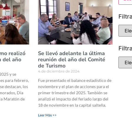
Filtr
Filtr
smo realizó
Se llevó adelante la última
n del año
reunión del año del Comité
de Turismo
4 de diciembre de 2024
2025 y se
es para febrero,
Fue presentado el balance estadístico de
 se destacan, los
noviembre y el plan de acciones para el
amorados, Día
primer trimestre del 2025. También se
dia Maratón de
analizó el impacto del feriado largo del
18 de noviembre en la capital salteña.
Leer Más >>