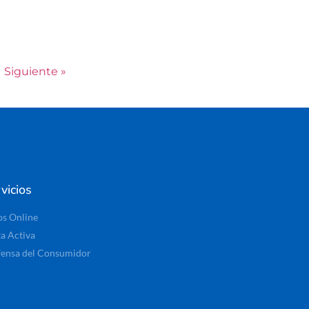
Siguiente »
vicios
os Online
ta Activa
ensa del Consumidor