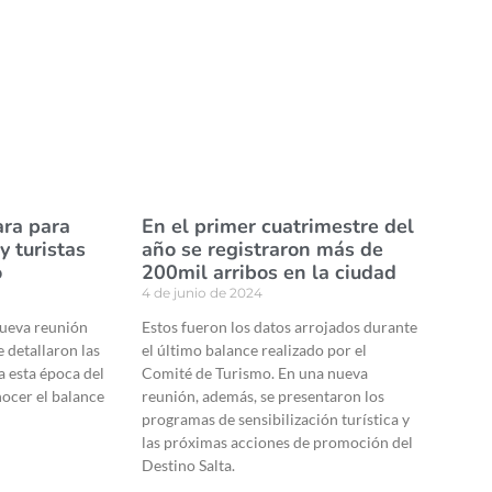
ara para
En el primer cuatrimestre del
y turistas
año se registraron más de
o
200mil arribos en la ciudad
4 de junio de 2024
nueva reunión
Estos fueron los datos arrojados durante
 detallaron las
el último balance realizado por el
a esta época del
Comité de Turismo. En una nueva
nocer el balance
reunión, además, se presentaron los
programas de sensibilización turística y
las próximas acciones de promoción del
Destino Salta.