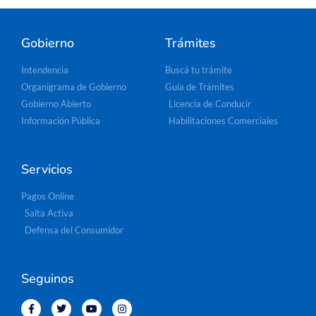
Gobierno
Trámites
Intendencia
Buscá tu trámite
Organigrama de Gobierno
Guía de Trámites
Gobierno Abierto
Licencia de Conducir
Información Pública
Habilitaciones Comerciales
Servicios
Pagos Online
Salta Activa
Defensa del Consumidor
Seguinos