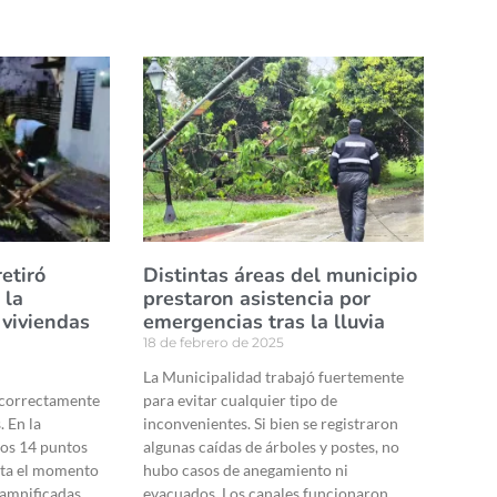
etiró
Distintas áreas del municipio
 la
prestaron asistencia por
 viviendas
emergencias tras la lluvia
18 de febrero de 2025
La Municipalidad trabajó fuertemente
 correctamente
para evitar cualquier tipo de
. En la
inconvenientes. Si bien se registraron
los 14 puntos
algunas caídas de árboles y postes, no
sta el momento
hubo casos de anegamiento ni
damnificadas.
evacuados. Los canales funcionaron