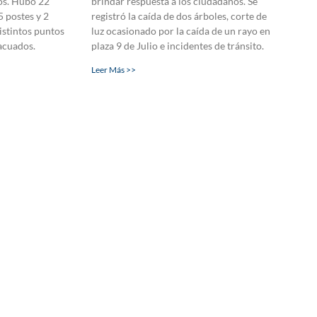
os. Hubo 22
brindar respuesta a los ciudadanos. Se
5 postes y 2
registró la caída de dos árboles, corte de
istintos puntos
luz ocasionado por la caída de un rayo en
acuados.
plaza 9 de Julio e incidentes de tránsito.
Leer Más >>