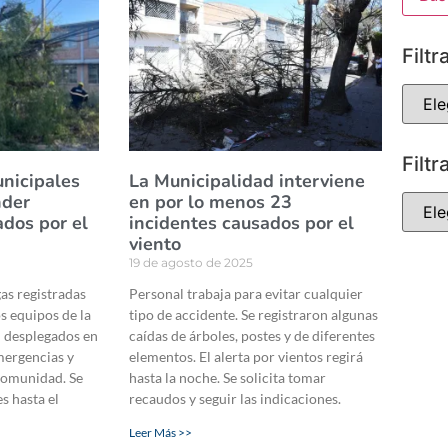
Filtr
Filtr
unicipales
La Municipalidad interviene
nder
en por lo menos 23
ados por el
incidentes causados por el
viento
19 de agosto de 2025
gas registradas
Personal trabaja para evitar cualquier
s equipos de la
tipo de accidente. Se registraron algunas
 desplegados en
caídas de árboles, postes y de diferentes
mergencias y
elementos. El alerta por vientos regirá
 comunidad. Se
hasta la noche. Se solicita tomar
s hasta el
recaudos y seguir las indicaciones.
Leer Más >>