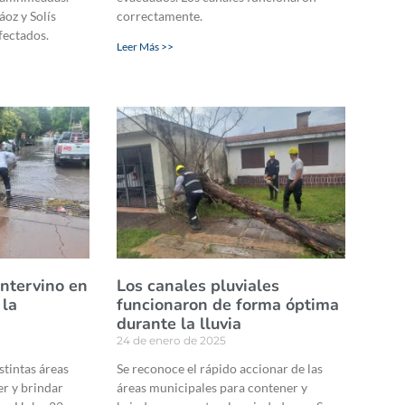
áoz y Solís
correctamente.
afectados.
Leer Más >>
intervino en
Los canales pluviales
 la
funcionaron de forma óptima
durante la lluvia
24 de enero de 2025
stintas áreas
Se reconoce el rápido accionar de las
r y brindar
áreas municipales para contener y