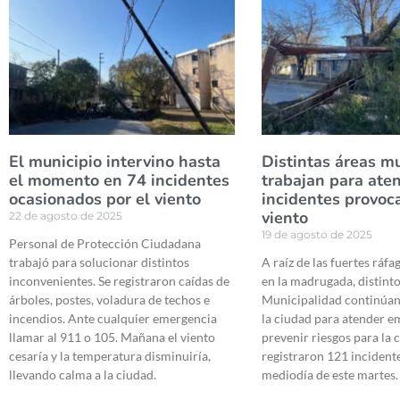
El municipio intervino hasta
Distintas áreas m
el momento en 74 incidentes
trabajan para ate
ocasionados por el viento
incidentes provoc
viento
22 de agosto de 2025
19 de agosto de 2025
Personal de Protección Ciudadana
trabajó para solucionar distintos
A raíz de las fuertes ráfa
inconvenientes. Se registraron caídas de
en la madrugada, distinto
árboles, postes, voladura de techos e
Municipalidad continúan
incendios. Ante cualquier emergencia
la ciudad para atender e
llamar al 911 o 105. Mañana el viento
prevenir riesgos para la
cesaría y la temperatura disminuiría,
registraron 121 incidente
llevando calma a la ciudad.
mediodía de este martes.