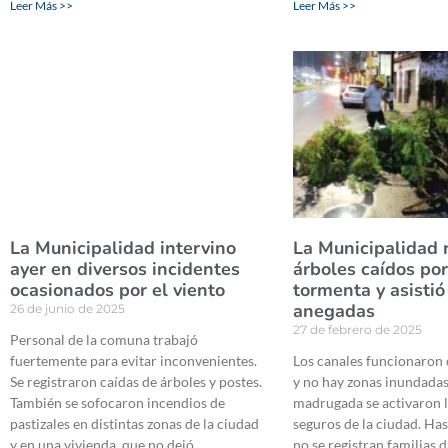
Leer Más >>
Leer Más >>
La Municipalidad intervino
La Municipalidad r
ayer en diversos incidentes
árboles caídos por
ocasionados por el viento
tormenta y asistió
anegadas
26 de junio de 2025
27 de febrero de 2025
Personal de la comuna trabajó
fuertemente para evitar inconvenientes.
Los canales funcionaron
Se registraron caídas de árboles y postes.
y no hay zonas inundadas
También se sofocaron incendios de
madrugada se activaron 
pastizales en distintas zonas de la ciudad
seguros de la ciudad. Ha
y en una vivienda, que no dejó
no se registran familias 