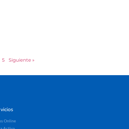
5
Siguiente »
vicios
os Online
ta Activa