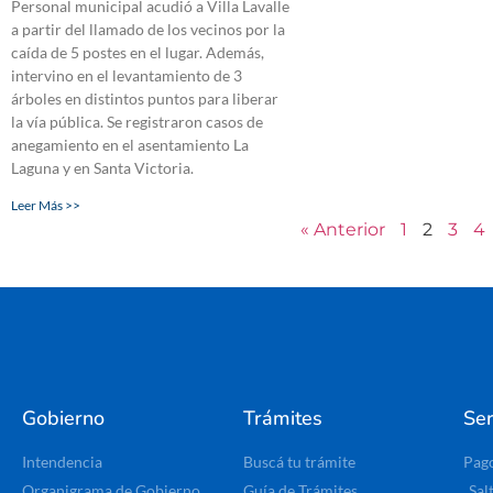
Personal municipal acudió a Villa Lavalle
a partir del llamado de los vecinos por la
caída de 5 postes en el lugar. Además,
intervino en el levantamiento de 3
árboles en distintos puntos para liberar
la vía pública. Se registraron casos de
anegamiento en el asentamiento La
Laguna y en Santa Victoria.
Leer Más >>
« Anterior
1
2
3
4
Gobierno
Trámites
Ser
Intendencia
Buscá tu trámite
Pag
Organigrama de Gobierno
Guía de Trámites
Sal