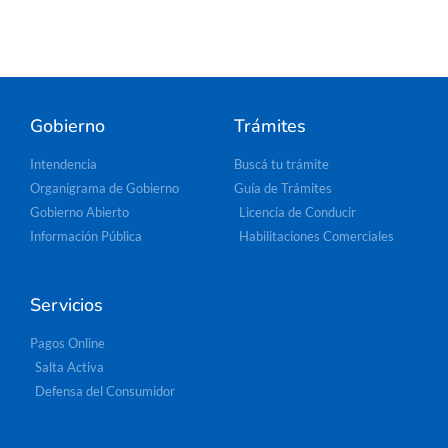
Gobierno
Trámites
Intendencia
Buscá tu trámite
Organigrama de Gobierno
Guía de Trámites
Gobierno Abierto
Licencia de Conducir
Información Pública
Habilitaciones Comerciales
Servicios
Pagos Online
Salta Activa
Defensa del Consumidor