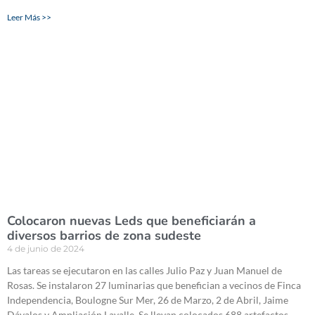
Leer Más >>
Colocaron nuevas Leds que beneficiarán a
diversos barrios de zona sudeste
4 de junio de 2024
Las tareas se ejecutaron en las calles Julio Paz y Juan Manuel de
Rosas. Se instalaron 27 luminarias que benefician a vecinos de Finca
Independencia, Boulogne Sur Mer, 26 de Marzo, 2 de Abril, Jaime
Dávalos y Ampliación Lavalle. Se llevan colocados 688 artefactos.