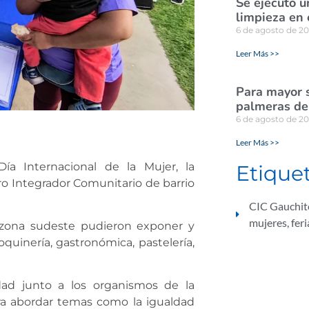
Se ejecutó u
limpieza en 
6 de agosto de 2
Leer Más >>
Para mayor s
palmeras de 
6 de agosto de 2
Leer Más >>
 Internacional de la Mujer, la
Etique
ro Integrador Comunitario de barrio
CIC Gauchit
mujeres
,
feri
zona sudeste pudieron exponer y
uinería, gastronómica, pastelería,
dad junto a los organismos de la
ara abordar temas como la igualdad