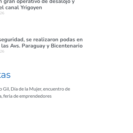
n gran operativo de desalojo y
el canal Yrigoyen
026
eguridad, se realizaron podas en
las Avs. Paraguay y Bicentenario
026
tas
o Gil
,
Día de la Mujer
,
encuentro de
a
,
feria de emprendedores