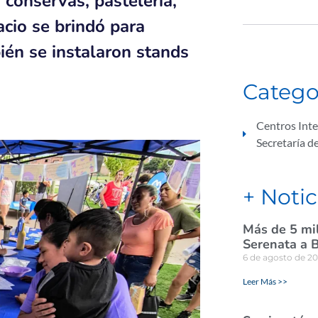
conservas, pastelería,
acio se brindó para
ién se instalaron stands
Catego
Centros Int
Secretaría d
+ Notic
Más de 5 mil
Serenata a B
6 de agosto de 2
Leer Más >>