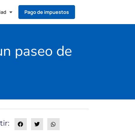
dad
Pago de impuestos
 un paseo de
ir: