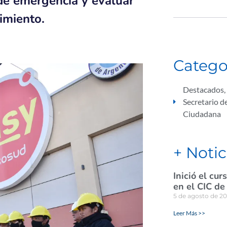
 de emergencia y evaluar
cimiento.
Catego
Destacados
,
Secretario d
Ciudadana
+ Notic
Inició el cu
en el CIC de
5 de agosto de 2
Leer Más >>