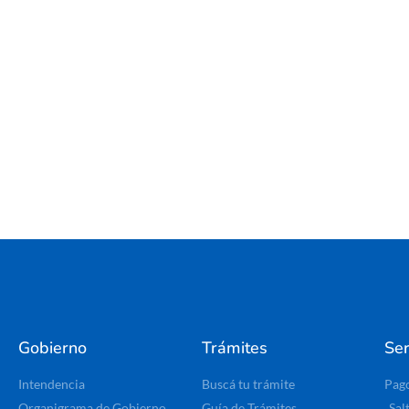
Gobierno
Trámites
Ser
Intendencia
Buscá tu trámite
Pag
Organigrama de Gobierno
Guía de Trámites
Sal