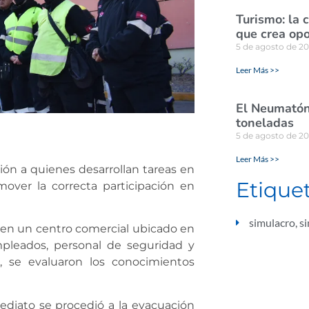
Turismo: la 
que crea opo
5 de agosto de 2
Leer Más >>
El Neumatón 
toneladas
5 de agosto de 2
Leer Más >>
ión a quienes desarrollan tareas en
Etique
mover la correcta participación en
simulacro
,
s
o en un centro comercial ubicado en
pleados, personal de seguridad y
s, se evaluaron los conocimientos
ediato se procedió a la evacuación