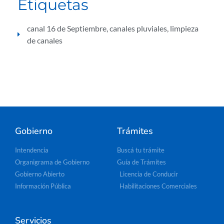
Etiquetas
canal 16 de Septiembre
,
canales pluviales
,
limpieza
de canales
Gobierno
Trámites
Intendencia
Buscá tu trámite
Organigrama de Gobierno
Guía de Trámites
Gobierno Abierto
Licencia de Conducir
Información Pública
Habilitaciones Comerciales
Servicios