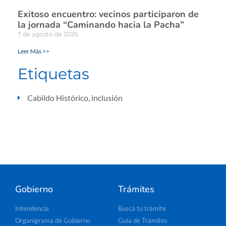
Exitoso encuentro: vecinos participaron de
la jornada “Caminando hacia la Pacha”
7 de agosto de 2026
Leer Más >>
Etiquetas
Cabildo Histórico
,
inclusión
Gobierno
Trámites
Intendencia
Buscá tu trámite
Organigrama de Gobierno
Guía de Trámites