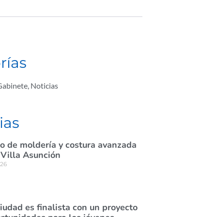
rías
Gabinete
,
Noticias
ias
rso de moldería y costura avanzada
 Villa Asunción
026
ciudad es finalista con un proyecto