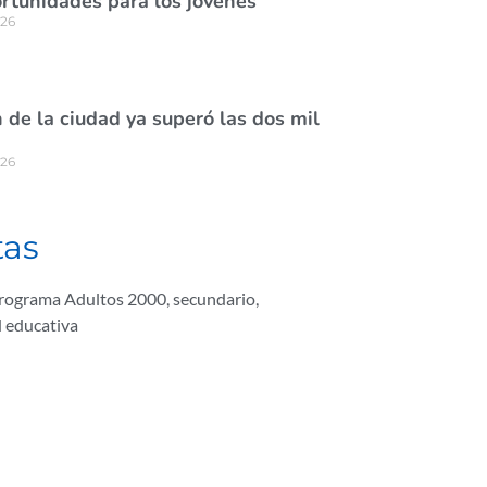
rtunidades para los jóvenes
026
de la ciudad ya superó las dos mil
026
tas
rograma Adultos 2000
,
secundario
,
 educativa