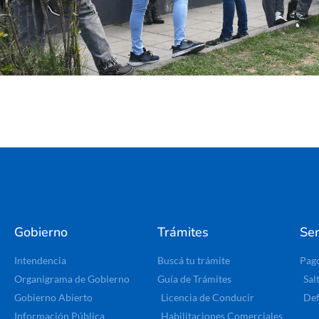
Gobierno
Trámites
Ser
Intendencia
Buscá tu trámite
Pag
Organigrama de Gobierno
Guía de Trámites
Sal
Gobierno Abierto
Licencia de Conducir
Def
Información Pública
Habilitaciones Comerciales