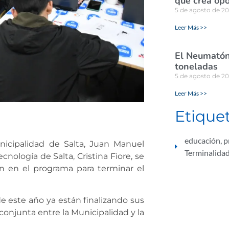
que crea opo
5 de agosto de 2
Leer Más >>
El Neumatón 
toneladas
5 de agosto de 2
Leer Más >>
Etique
educación
,
p
nicipalidad de Salta, Juan Manuel
Terminalidad
cnología de Salta, Cristina Fiore, se
on en el programa para terminar el
e este año ya están finalizando sus
njunta entre la Municipalidad y la