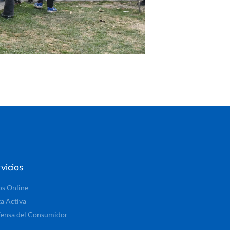
vicios
os Online
ta Activa
ensa del Consumidor