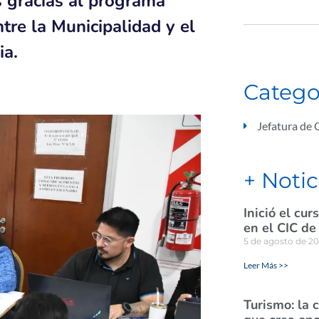
s gracias al programa
re la Municipalidad y el
ia.
Catego
Jefatura de 
+ Notic
Inició el cu
en el CIC de
5 de agosto de 2
Leer Más >>
Turismo: la 