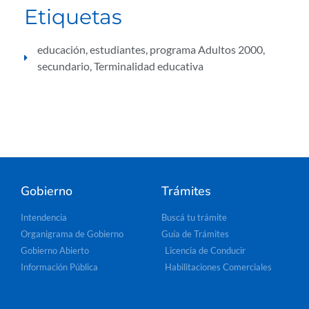
Etiquetas
educación
,
estudiantes
,
programa Adultos 2000
,
secundario
,
Terminalidad educativa
Gobierno
Trámites
Intendencia
Buscá tu trámite
Organigrama de Gobierno
Guía de Trámites
Gobierno Abierto
Licencia de Conducir
Información Pública
Habilitaciones Comerciales