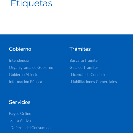
Etiquetas
Gobierno
Trámites
Intendencia
Buscá tu trámite
Organigrama de Gobierno
Guía de Trámites
Gobierno Abierto
Licencia de Conducir
Información Pública
Habilitaciones Comerciales
Servicios
Pagos Online
Salta Activa
Defensa del Consumidor