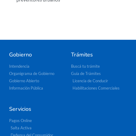
Gobierno
Trámites
Intendencia
Buscá tu trámite
Organigrama de Gobierno
Guía de Trámites
Gobierno Abierto
Licencia de Conducir
Información Pública
Habilitaciones Comerciales
Servicios
Pagos Online
Salta Activa
Defensa del Consumidor