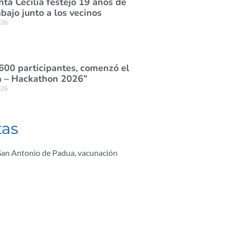
nta Cecilia festejó 19 años de
abajo junto a los vecinos
026
600 participantes, comenzó el
 – Hackathon 2026”
026
tas
San Antonio de Padua
,
vacunación