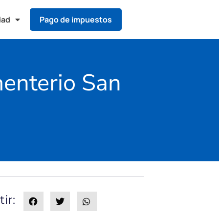
dad
Pago de impuestos
menterio San
ir: