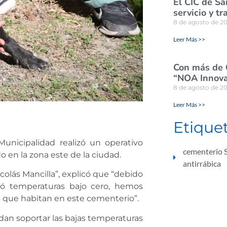
El CIC de Sa
servicio y tr
8 de agosto de 2
Leer Más >>
Con más de 
“NOA Innova
8 de agosto de 2
Leer Más >>
Etique
Municipalidad realizó un operativo
cementerio 
 en la zona este de la ciudad.
antirrábica
colás Mancilla”, explicó que “debido
rcó temperaturas bajo cero, hemos
os que habitan en este cementerio”.
dan soportar las bajas temperaturas