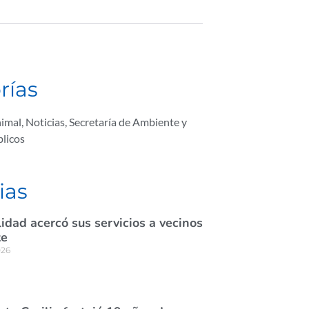
rías
nimal
,
Noticias
,
Secretaría de Ambiente y
blicos
ias
idad acercó sus servicios a vecinos
te
026