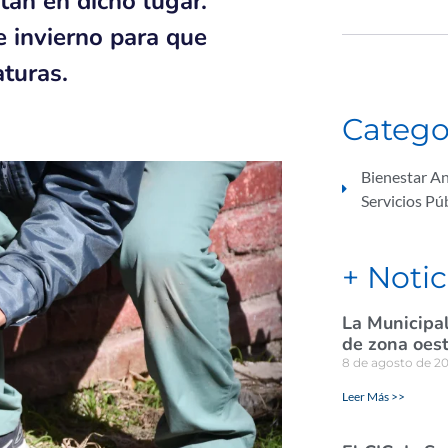
tan en dicho lugar.
 invierno para que
turas.
Catego
Bienestar A
Servicios Pú
+ Notic
La Municipal
de zona oes
8 de agosto de 2
Leer Más >>