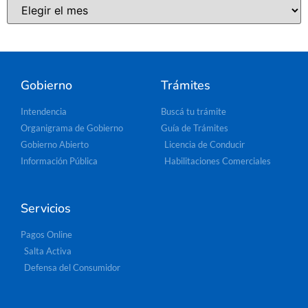
Gobierno
Trámites
Intendencia
Buscá tu trámite
Organigrama de Gobierno
Guía de Trámites
Gobierno Abierto
Licencia de Conducir
Información Pública
Habilitaciones Comerciales
Servicios
Pagos Online
Salta Activa
Defensa del Consumidor