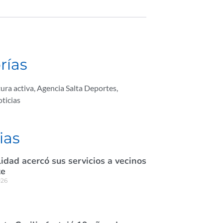
rías
ura activa
,
Agencia Salta Deportes
,
ticias
ias
idad acercó sus servicios a vecinos
te
026