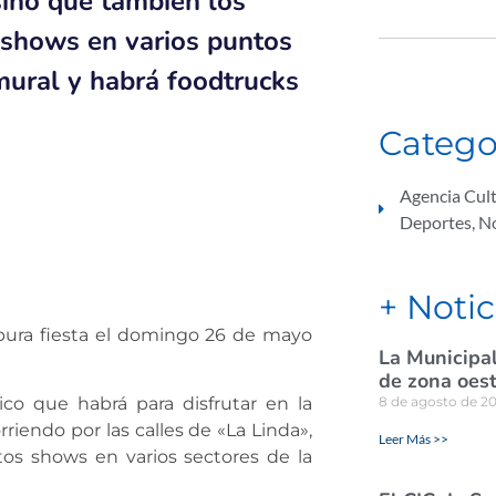
 sino que también los
s shows en varios puntos
mural y habrá foodtrucks
Catego
Agencia Cult
Deportes
,
No
+ Notic
 pura fiesta el domingo 26 de mayo
La Municipal
de zona oes
8 de agosto de 2
ico que habrá para disfrutar en la
riendo por las calles de «La Linda»,
Leer Más >>
ntos shows en varios sectores de la