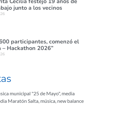
nta Cecilia festejó 19 años de
abajo junto a los vecinos
026
600 participantes, comenzó el
 – Hackathon 2026”
026
tas
sica municipal "25 de Mayo"
,
media
dia Maratón Salta
,
música
,
new balance