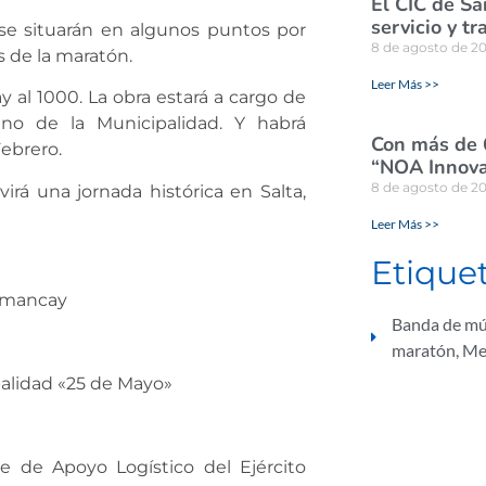
El CIC de Sa
servicio y tr
se situarán en algunos puntos por
8 de agosto de 2
s de la maratón.
Leer Más >>
 al 1000. La obra estará a cargo de
no de la Municipalidad. Y habrá
Con más de 
ebrero.
“NOA Innova
8 de agosto de 2
irá una jornada histórica en Salta,
Leer Más >>
Etique
 Amancay
Banda de mú
maratón
,
Me
palidad «25 de Mayo»
e de Apoyo Logístico del Ejército