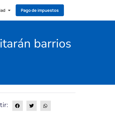
dad
Pago de impuestos
itarán barrios
ir: