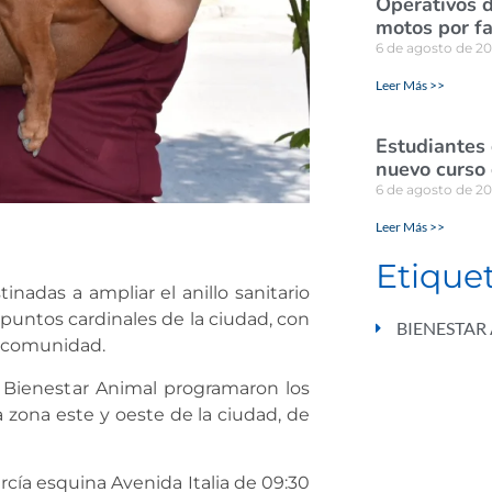
Operativos d
motos por fa
6 de agosto de 2
Leer Más >>
Estudiantes
nuevo curso 
6 de agosto de 2
Leer Más >>
Etique
inadas a ampliar el anillo sanitario
puntos cardinales de la ciudad, con
BIENESTAR
a comunidad.
e Bienestar Animal programaron los
 zona este y oeste de la ciudad, de
arcía esquina Avenida Italia de 09:30