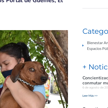
ios Portal de Güemes, El
Catego
Bienestar A
Espacios Púb
+ Notic
Concientizac
conmutar mul
6 de agosto de 2
Leer Más >>