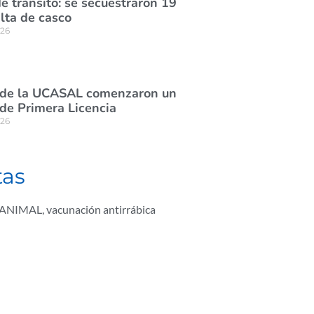
e tránsito: se secuestraron 19
lta de casco
026
 de la UCASAL comenzaron un
de Primera Licencia
026
tas
 ANIMAL
,
vacunación antirrábica