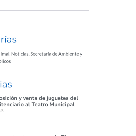
rías
nimal
,
Noticias
,
Secretaría de Ambiente y
blicos
ias
osición y venta de juguetes del
itenciario al Teatro Municipal
026