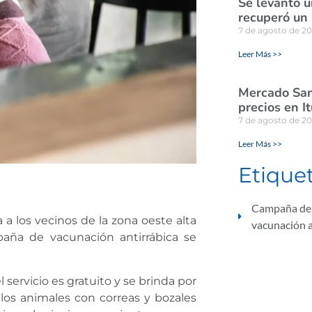
Se levantó u
recuperó un
7 de agosto de 2
Leer Más >>
Mercado San
precios en I
7 de agosto de 2
Leer Más >>
Etique
Campaña de 
 a los vecinos de la zona oeste alta
vacunación a
mpaña de vacunación antirrábica se
 servicio es gratuito y se brinda por
 los animales con correas y bozales