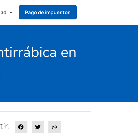
dad
Pago de impuestos
tirrábica en
a
ir: