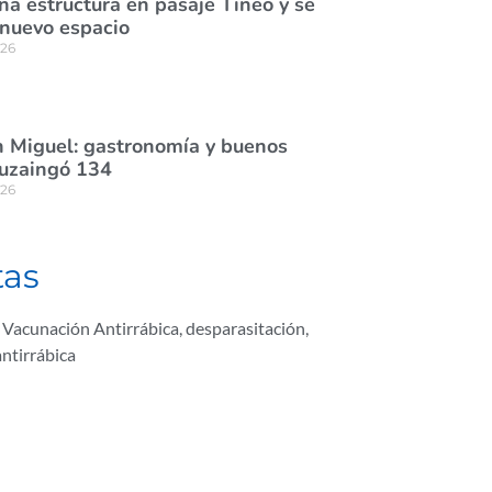
na estructura en pasaje Tineo y se
 nuevo espacio
026
 Miguel: gastronomía y buenos
tuzaingó 134
026
tas
Vacunación Antirrábica
,
desparasitación
,
ntirrábica