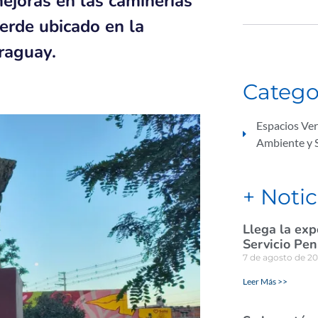
mejoras en las caminerías
erde ubicado en la
raguay.
Catego
Espacios Ve
Ambiente y S
+ Notic
Llega la exp
Servicio Pen
7 de agosto de 2
Leer Más >>