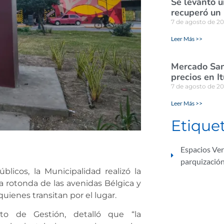
Se levantó u
recuperó un
7 de agosto de 2
Leer Más >>
Mercado San
precios en I
7 de agosto de 2
Leer Más >>
Etique
Espacios Ve
parquizació
licos, la Municipalidad realizó la
a rotonda de las avenidas Bélgica y
quienes transitan por el lugar.
nto de Gestión, detalló que “la