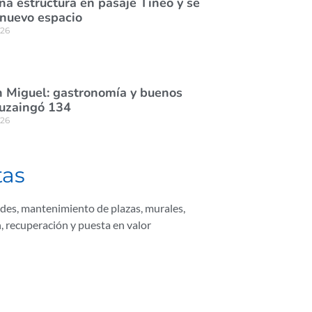
na estructura en pasaje Tineo y se
 nuevo espacio
026
 Miguel: gastronomía y buenos
tuzaingó 134
026
tas
rdes
,
mantenimiento de plazas
,
murales
,
n
,
recuperación y puesta en valor