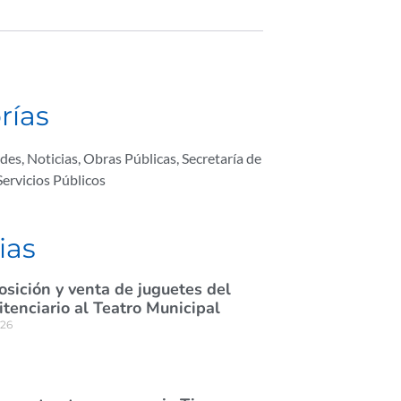
rías
rdes
,
Noticias
,
Obras Públicas
,
Secretaría de
ervicios Públicos
ias
osición y venta de juguetes del
itenciario al Teatro Municipal
026