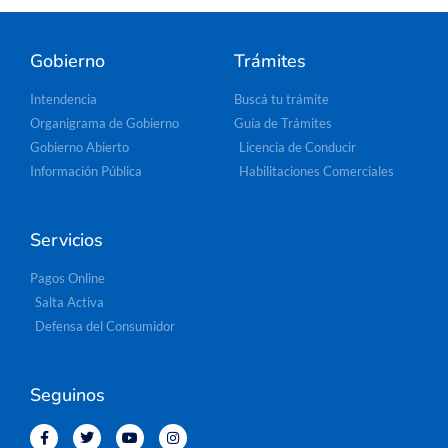
Gobierno
Trámites
Intendencia
Buscá tu trámite
Organigrama de Gobierno
Guía de Trámites
Gobierno Abierto
Licencia de Conducir
Información Pública
Habilitaciones Comerciales
Servicios
Pagos Online
Salta Activa
Defensa del Consumidor
Seguinos