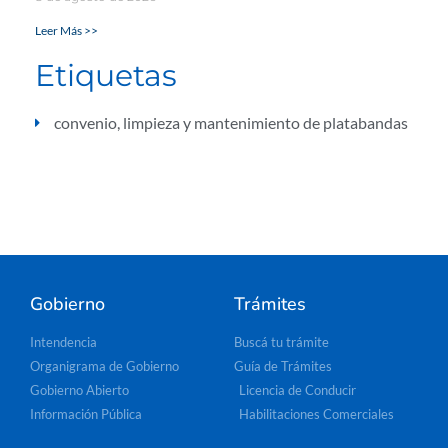
Leer Más >>
Etiquetas
convenio
,
limpieza y mantenimiento de platabandas
Gobierno
Trámites
Intendencia
Buscá tu trámite
Organigrama de Gobierno
Guía de Trámites
Gobierno Abierto
Licencia de Conducir
Información Pública
Habilitaciones Comerciales