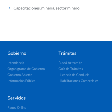
Capacitaciones
,
minería
,
sector minero
Gobierno
Trámites
Intendencia
Buscá tu trámite
Organigrama de Gobierno
Guía de Trámites
Gobierno Abierto
Licencia de Conducir
Información Pública
Habilitaciones Comerciales
Servicios
Pagos Online