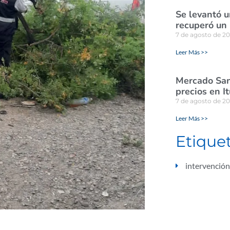
Se levantó u
recuperó un
7 de agosto de 2
Leer Más >>
Mercado San
precios en I
7 de agosto de 2
Leer Más >>
Etique
intervención