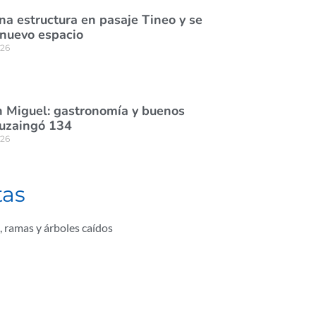
na estructura en pasaje Tineo y se
 nuevo espacio
026
 Miguel: gastronomía y buenos
tuzaingó 134
026
tas
,
ramas y árboles caídos