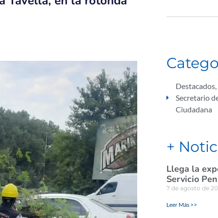
a Tavella, en la rotonda
Catego
Destacados
,
Secretario d
Ciudadana
+ Notic
Llega la exp
Servicio Pen
7 de agosto de 2
Leer Más >>