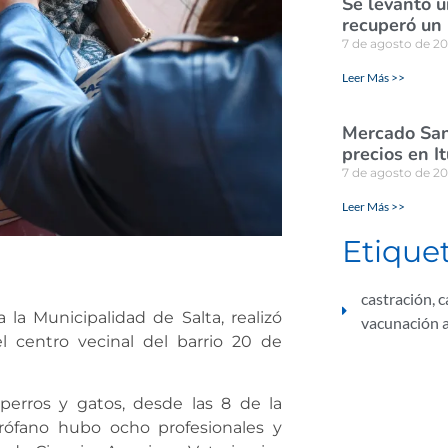
Se levantó u
recuperó un
7 de agosto de 2
Leer Más >>
Mercado San
precios en I
7 de agosto de 2
Leer Más >>
Etique
castración
,
c
la Municipalidad de Salta, realizó
vacunación a
 centro vecinal del barrio 20 de
perros y gatos, desde las 8 de la
rófano hubo ocho profesionales y