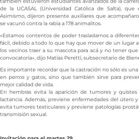
también estuvieron estudiantes avanzados de la carrera 
de la UCASAL (Universidad Católica de Salta), que c
Asimismo, dijeron presente auxiliares que acompañaron
se vacunó contra la rabia a 178 animalitos.
«Estamos contentos de poder trasladarnos a diferente
fácil, debido a todo lo que hay que mover de un lugar 
los vecinos traer a su mascota para acá y no tener que 
convocatoria», dijo Matías Peretti, subsecretario de Bien
Es importante recordar que la castración no sólo es una
en perros y gatos, sino que también sirve para pre
mejor calidad de vida.
En hembras evita la aparición de tumores y quistes
lactancia. Además, previene enfermedades del útero y
evita tumores testiculares y previene patologías pros
transmisión sexual.
Invitación para el martes 29