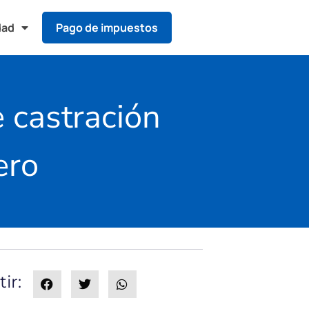
dad
Pago de impuestos
e castración
ero
ir: