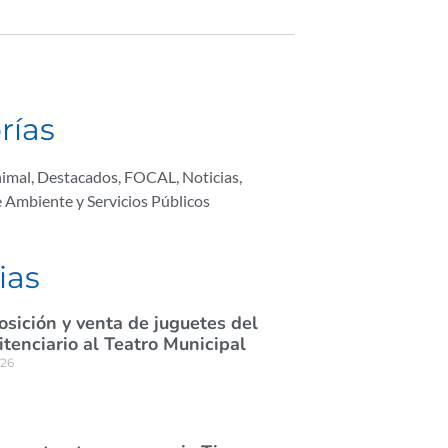
rías
nimal
,
Destacados
,
FOCAL
,
Noticias
,
e Ambiente y Servicios Públicos
ias
osición y venta de juguetes del
itenciario al Teatro Municipal
026