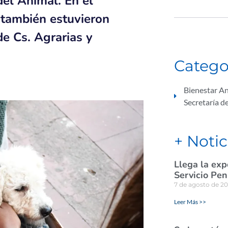
del Animal. En el
 también estuvieron
de Cs. Agrarias y
Catego
Bienestar A
Secretaría d
+ Notic
Llega la exp
Servicio Pen
7 de agosto de 2
Leer Más >>