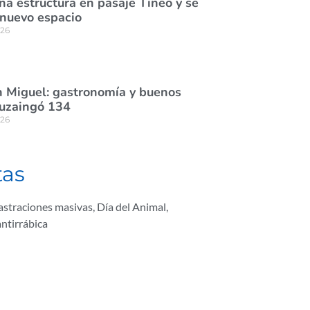
na estructura en pasaje Tineo y se
 nuevo espacio
026
 Miguel: gastronomía y buenos
tuzaingó 134
026
tas
astraciones masivas
,
Día del Animal
,
ntirrábica