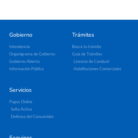
Gobierno
Trámites
Intendencia
Buscá tu trámite
Organigrama de Gobierno
Guía de Trámites
Gobierno Abierto
Licencia de Conducir
Información Pública
Habilitaciones Comerciales
Servicios
Pagos Online
Salta Activa
Defensa del Consumidor
Seguinos