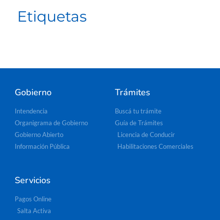
Etiquetas
Gobierno
Trámites
Intendencia
Buscá tu trámite
Organigrama de Gobierno
Guía de Trámites
Gobierno Abierto
Licencia de Conducir
Información Pública
Habilitaciones Comerciales
Servicios
Pagos Online
Salta Activa