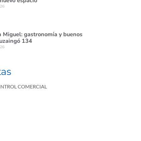
 nuevo espacio
026
 Miguel: gastronomía y buenos
tuzaingó 134
026
tas
NTROL COMERCIAL