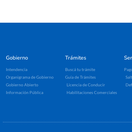
Gobierno
Trámites
Ser
Intendencia
Buscá tu trámite
Pag
Organigrama de Gobierno
Guía de Trámites
Sal
Gobierno Abierto
Licencia de Conducir
Def
Información Pública
Habilitaciones Comerciales