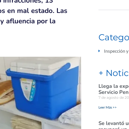
 infracciones, 13
os en mal estado. Las
 afluencia por la
Catego
Inspección y
+ Notic
Llega la exp
Servicio Pen
7 de agosto de 2
Leer Más >>
Se levantó u