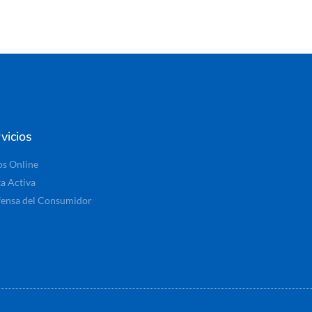
vicios
os Online
ta Activa
ensa del Consumidor