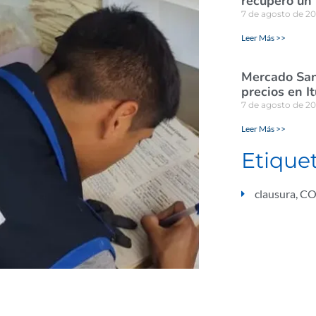
recuperó un
7 de agosto de 2
Leer Más >>
Mercado San
precios en I
7 de agosto de 2
Leer Más >>
Etique
clausura
,
CO