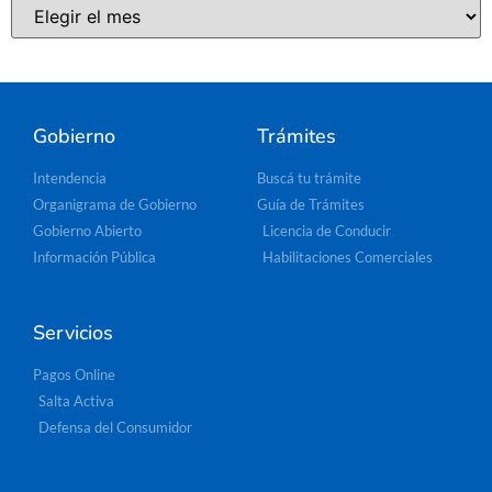
Gobierno
Trámites
Intendencia
Buscá tu trámite
Organigrama de Gobierno
Guía de Trámites
Gobierno Abierto
Licencia de Conducir
Información Pública
Habilitaciones Comerciales
Servicios
Pagos Online
Salta Activa
Defensa del Consumidor