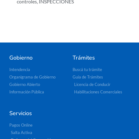
controles
,
INSPECCIONES
Gobierno
Trámites
Intendencia
Buscá tu trámite
Organigrama de Gobierno
Guía de Trámites
Gobierno Abierto
Licencia de Conducir
Información Pública
Habilitaciones Comerciales
Servicios
Pagos Online
Salta Activa