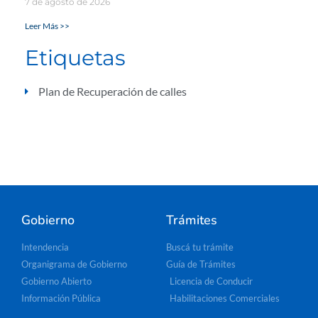
7 de agosto de 2026
Leer Más >>
Etiquetas
Plan de Recuperación de calles
Gobierno
Trámites
Intendencia
Buscá tu trámite
Organigrama de Gobierno
Guía de Trámites
Gobierno Abierto
Licencia de Conducir
Información Pública
Habilitaciones Comerciales