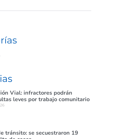
rías
a
ias
ión Vial: infractores podrán
tas leves por trabajo comunitario
026
e tránsito: se secuestraron 19