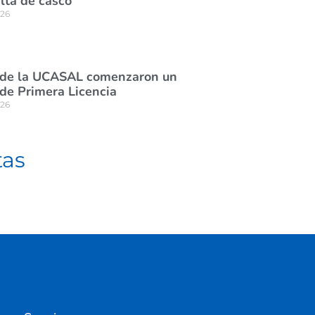
lta de casco
026
 de la UCASAL comenzaron un
de Primera Licencia
026
tas