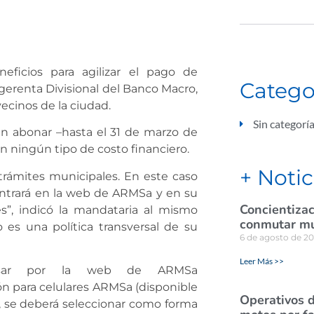
neficios para agilizar el pago de
Catego
gerenta Divisional del Banco Macro,
vecinos de la ciudad.
Sin categorí
án abonar –hasta el 31 de marzo de
in ningún tipo de costo financiero.
+ Notic
trámites municipales. En este caso
ontrará en la web de ARMSa y en su
Concientizac
es”, indicó la mandataria al mismo
conmutar mul
es una política transversal de su
6 de agosto de 2
Leer Más >>
gresar por la web de ARMSa
ción para celulares ARMSa (disponible
Operativos d
lí, se deberá seleccionar como forma