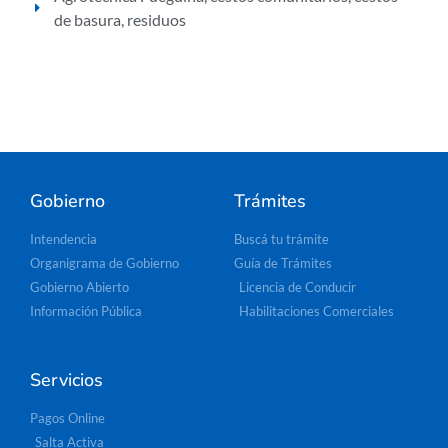
de basura
,
residuos
Gobierno
Trámites
Intendencia
Buscá tu trámite
Organigrama de Gobierno
Guía de Trámites
Gobierno Abierto
Licencia de Conducir
Información Pública
Habilitaciones Comerciales
Servicios
Pagos Online
Salta Activa