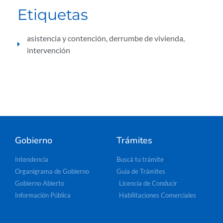
Etiquetas
asistencia y contención
,
derrumbe de vivienda
,
intervención
Gobierno
Trámites
Intendencia
Buscá tu trámite
Organigrama de Gobierno
Guía de Trámites
Gobierno Abierto
Licencia de Conducir
Información Pública
Habilitaciones Comerciales