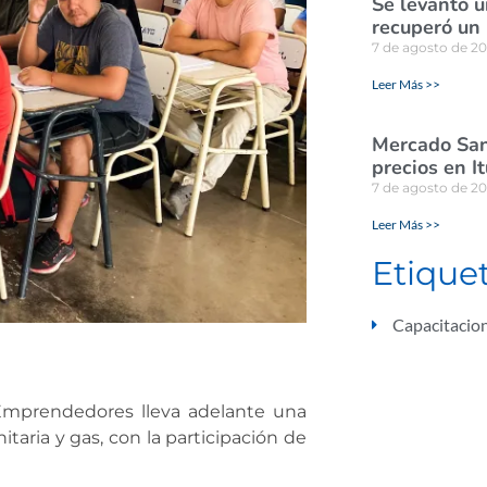
Se levantó u
recuperó un
7 de agosto de 2
Leer Más >>
Mercado San
precios en I
7 de agosto de 2
Leer Más >>
Etique
Capacitacio
 Emprendedores lleva adelante una
taria y gas, con la participación de