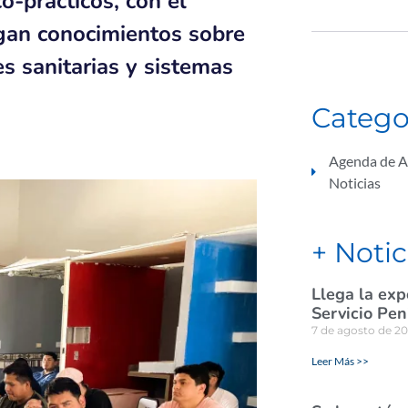
o-prácticos, con el
ngan conocimientos sobre
es sanitarias y sistemas
Catego
Agenda de A
Noticias
+ Notic
Llega la exp
Servicio Pen
7 de agosto de 2
Leer Más >>