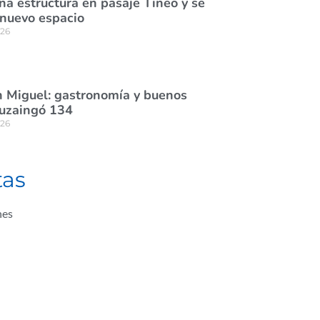
na estructura en pasaje Tineo y se
 nuevo espacio
026
 Miguel: gastronomía y buenos
tuzaingó 134
026
tas
nes