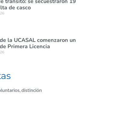
e tránsito: se secuestraron 19
lta de casco
026
 de la UCASAL comenzaron un
de Primera Licencia
026
tas
luntarios
,
distinción