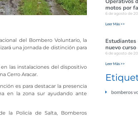
Operativos d
motos por fa
6 de agosto de 2
Leer Más >>
Estudiantes
cional del Bombero Voluntario, la
nuevo curso 
izará una jornada de distinción para
6 de agosto de 2
Leer Más >>
 en las instalaciones del dispositivo
na Cerro Aracar.
Etique
nción es para destacar la presencia
bomberos vo
na en la zona sur ayudando ante
e la Policía de Salta, Bomberos