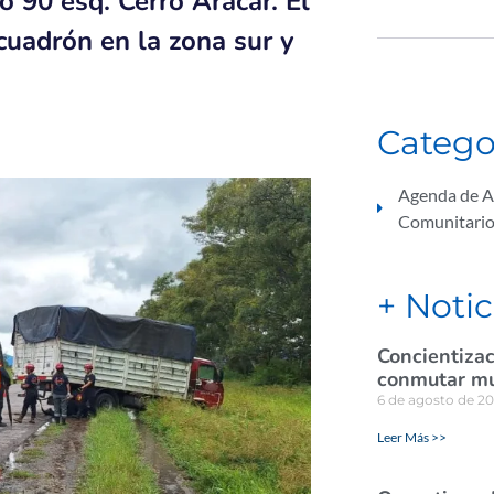
o 90 esq. Cerro Aracar. El
scuadrón en la zona sur y
Catego
Agenda de A
Comunitari
+ Notic
Concientizac
conmutar mul
6 de agosto de 2
Leer Más >>