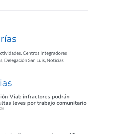
rías
ctividades
,
Centros Integradores
os
,
Delegación San Luis
,
Noticias
ias
ión Vial: infractores podrán
tas leves por trabajo comunitario
026