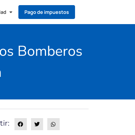
dad
Pago de impuestos
 los Bomberos
n
ir: