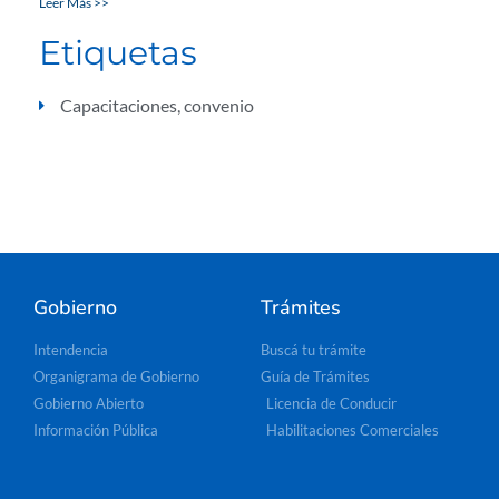
Leer Más >>
Etiquetas
Capacitaciones
,
convenio
Gobierno
Trámites
Intendencia
Buscá tu trámite
Organigrama de Gobierno
Guía de Trámites
Gobierno Abierto
Licencia de Conducir
Información Pública
Habilitaciones Comerciales