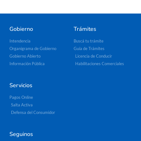
Gobierno
Trámites
Intendencia
Buscá tu trámite
Organigrama de Gobierno
Guía de Trámites
Gobierno Abierto
Licencia de Conducir
Información Pública
Habilitaciones Comerciales
Servicios
Pagos Online
Salta Activa
Defensa del Consumidor
Seguinos