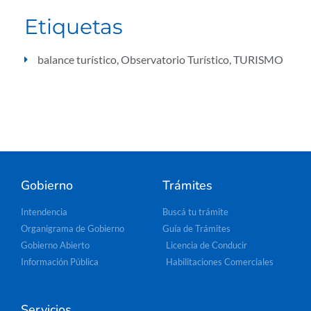
Etiquetas
balance turístico
,
Observatorio Turístico
,
TURISMO
Gobierno
Trámites
Intendencia
Buscá tu trámite
Organigrama de Gobierno
Guía de Trámites
Gobierno Abierto
Licencia de Conducir
Información Pública
Habilitaciones Comerciales
Servicios